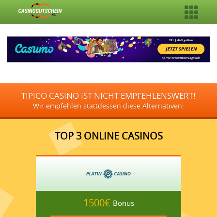
TIPICO CASINO IST NICHT EMPFEHLENSWERT!
Wir empfehlen stattdessen diese Alternativen:
TOP 3 ONLINE CASINOS
1500€
Bonus