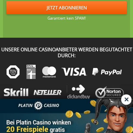
Garantiert kein SPAM!
UNSERE ONLINE CASINOANBIETER WERDEN BEGUTACHTET
DURCH:
×
18+. GLÜCKSSPIEL KANN SÜCHTIG MACHEN - HILFE FINDEN SIE AUF