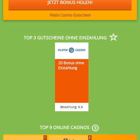
JETZT BONUS HOLEN!
Platin Casino Gutschein
TOP 3 GUTSCHEINE OHNE EINZAHLUNG
20 Bonus ohne
Einzahlung
Bewertung: 9.9
TOP 9 ONLINE CASINOS
1
2