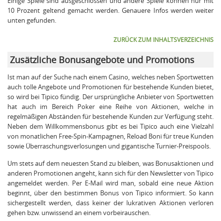
Einige Spiele sind ausgeschlossen und andere Spiele können nur mit
10 Prozent geltend gemacht werden. Genauere Infos werden weiter
unten gefunden.
ZURÜCK ZUM INHALTSVERZEICHNIS
Zusätzliche Bonusangebote und Promotions
Ist man auf der Suche nach einem Casino, welches neben Sportwetten
auch tolle Angebote und Promotionen für bestehende Kunden bietet,
so wird bei Tipico fündig. Der ursprüngliche Anbieter von Sportwetten
hat auch im Bereich Poker eine Reihe von Aktionen, welche in
regelmäßigen Abständen für bestehende Kunden zur Verfügung steht.
Neben dem Willkommensbonus gibt es bei Tipico auch eine Vielzahl
von monatlichen Free-Spin-Kampagnen, Reload Boni für treue Kunden
sowie Überraschungsverlosungen und gigantische Turnier-Preispools.
Um stets auf dem neuesten Stand zu bleiben, was Bonusaktionen und
anderen Promotionen angeht, kann sich für den Newsletter von Tipico
angemeldet werden. Per E-Mail wird man, sobald eine neue Aktion
beginnt, über den bestimmen Bonus von Tipico informiert. So kann
sichergestellt werden, dass keiner der lukrativen Aktionen verloren
gehen bzw. unwissend an einem vorbeirauschen.