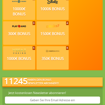
10000€
1000$ BONUS
BONUS
3
4
300€ BONUS
1500€ BONUS
5
6
1000€ BONUS
350€ BONUS
11245
HABEN DEN BONUS
NEWSLETTER ABONNIERT!
Jetzt kostenlosen Newsletter abonnieren!