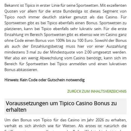
Bekannt ist Tipico in erster Linie für seine Sportwetten. Mit exzellenten
Quoten vor allem für die erste Bundesliga ist dieses Segment von
Tipico noch immer deutlich stärker genutzt als das Casino. Für
Sportwetten gibt es bei Tipico ebenfalls einen Bonus. Sportwetten zu
platzieren, kann bei Tipico ebenfalls sehr lukrativ sein. Für die erste
Einzahlung im Bereich Sportwetten gibt es ebenso wie im Casino ganz
ohne Code einen Bonus von 100% bis zu 100 Euro. Sowohl der Bonus
als auch der Einzahlungsbetrag muss hier vor einer Auszahlung
mindestens 3 mal zu der Mindestquote von 2.00 umgesetzt werden.
Wer also ein wenig Abwechslung vom Casino benötigt, kann sich im
Bereich für Sportwetten bei Tipico anmelden und einen lukrativen
Bonus abkassieren.
Hinweis:
Kein Code oder Gutschein notwendig
ZURÜCK ZUM INHALTSVERZEICHNIS
Voraussetzungen um Tipico Casino Bonus zu
erhalten
Um den Bonus von Tipico für das Casino im Jahr 2026 zu erhalten,
verhält es sich ähnlich wie für Wetten. Als erstes ist natürlich die