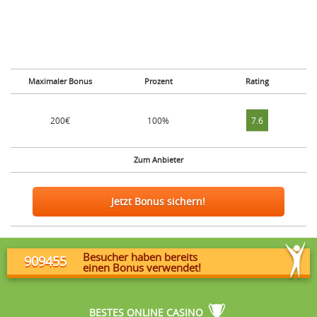
Maximaler Bonus
Prozent
Rating
200€
100%
7.6
Zum Anbieter
Jetzt Bonus sichern!
Besucher haben bereits
909455
einen Bonus verwendet!
BESTES ONLINE CASINO