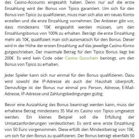
des Casino-Accounts eingezahlt haben. Denn nur auf die erste
Einzahlung wird der Bonus von Tipico garantiert. Um sich für den
Bonus von Tipico zu qualifizieren, muss man sich also ein neues Konto
erstellen und die erste Einzahlung vornehmen. Der Anbieter gibt vor,
dass mindestens 10€ eingezahlt werden müssen, um den
Einzahlungsbonus von 100% zu erhalten. Beträgt die erste Einzahlung
mehr als 10€, qualifiziert man sich automatisch für den Bonus. Dieser
wird in der Höhe der ersten Einzahlung auf das jeweilige Casino-Konto
gutgeschrieben. Der maximale Betrag für den Tipico Bonus liegt bei
200€. Es wird kein Code oder
Casino Gutschein
benötigt, um den
Bonus von Tipico zu erhalten.
Jeder Spieler kann sich nur einmal für den Bonus qualifizieren. Dazu
wird sowohl die IP-Adresse als auch der Haushalt überprüft.
Demzufolge ist der Bonus nur einmal pro Person, Adresse, E-Mail-
Adresse, IP-Adresse und Zahlungsbedingungen gültig.
Bevor eine Auszahlung des Bonus beantragt werden kann, muss der
erhaltene Betrag mindestens 35 Mal im Casino von Tipico umgesetzt
werden. Ein kleines Beispiel soll die Erfüllung der
Umsatzanforderungen verdeutlichen: Es wird eine erste Einzahlung
von 50 Euro vorgenommen. Diese erfüllt den Mindestbetrag von 10€,
um sich für den Bonus zu qualifizieren. Der Bonus beträgt ebenfalls 50