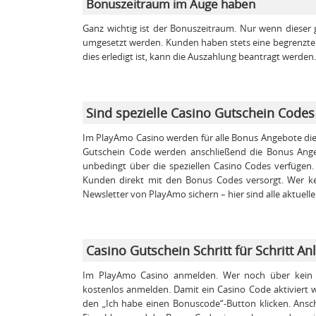
Bonuszeitraum im Auge haben
Ganz wichtig ist der Bonuszeitraum. Nur wenn dieser g
umgesetzt werden. Kunden haben stets eine begrenzte Z
dies erledigt ist, kann die Auszahlung beantragt werden.
Sind spezielle Casino Gutschein Codes
Im PlayAmo Casino werden für alle Bonus Angebote di
Gutschein Code werden anschließend die Bonus Angeb
unbedingt über die speziellen Casino Codes verfügen.
Kunden direkt mit den Bonus Codes versorgt. Wer k
Newsletter von PlayAmo sichern – hier sind alle aktuel
Casino Gutschein Schritt für Schritt An
Im PlayAmo Casino anmelden. Wer noch über kein K
kostenlos anmelden. Damit ein Casino Code aktiviert
den „Ich habe einen Bonuscode“-Button klicken. Ansc