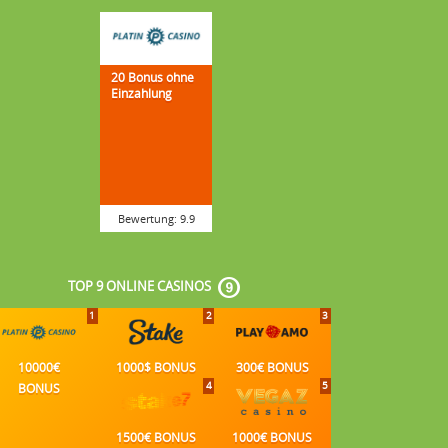
20 Bonus ohne
Einzahlung
Bewertung: 9.9
TOP 9 ONLINE CASINOS
1
2
3
10000€
1000$ BONUS
300€ BONUS
4
5
BONUS
1500€ BONUS
1000€ BONUS