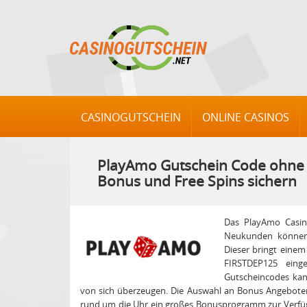
CASINOGUTSCHEIN
ONLINE CASINOS
PlayAmo Gutschein Code ohne 
Bonus und Free Spins sichern
Das PlayAmo Casin
Neukunden können 
Dieser bringt einem
FIRSTDEP125 eing
Gutscheincodes kan
von sich überzeugen. Die Auswahl an Bonus Angeboten
rund um die Uhr ein großes Bonusprogramm zur Verfügu