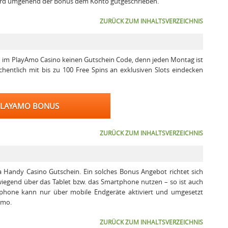
ird umgehend der Bonus dem Konto gutgeschrieben.
ZURÜCK ZUM INHALTSVERZEICHNIS
 im PlayAmo Casino keinen Gutschein Code, denn jeden Montag ist
entlich mit bis zu 100 Free Spins an exklusiven Slots eindecken
PLAYAMO BONUS
ZURÜCK ZUM INHALTSVERZEICHNIS
 Handy Casino Gutschein. Ein solches Bonus Angebot richtet sich
wiegend über das Tablet bzw. das Smartphone nutzen – so ist auch
phone kann nur über mobile Endgeräte aktiviert und umgesetzt
Amo.
ZURÜCK ZUM INHALTSVERZEICHNIS