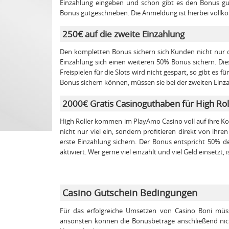
Einzahlung eingeben und schon gibt es den Bonus gu
Bonus gutgeschrieben. Die Anmeldung ist hierbei voll
250€ auf die zweite Einzahlung
Den kompletten Bonus sichern sich Kunden nicht nur d
Einzahlung sich einen weiteren 50% Bonus sichern. Di
Freispielen für die Slots wird nicht gespart, so gibt e
Bonus sichern können, müssen sie bei der zweiten Ei
2000€ Gratis Casinoguthaben für High Rol
High Roller kommen im PlayAmo Casino voll auf ihre Ko
nicht nur viel ein, sondern profitieren direkt von ihre
erste Einzahlung sichern. Der Bonus entspricht 50%
aktiviert. Wer gerne viel einzahlt und viel Geld einsetzt
Casino Gutschein Bedingungen
Für das erfolgreiche Umsetzen von Casino Boni müs
ansonsten können die Bonusbeträge anschließend nic