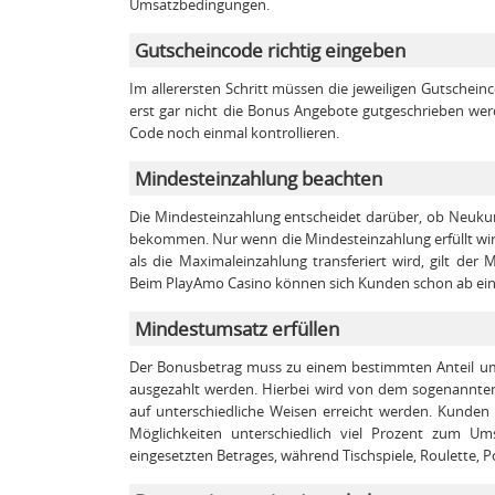
Umsatzbedingungen.
Gutscheincode richtig eingeben
Im allerersten Schritt müssen die jeweiligen Gutsche
erst gar nicht die Bonus Angebote gutgeschrieben wer
Code noch einmal kontrollieren.
Mindesteinzahlung beachten
Die Mindesteinzahlung entscheidet darüber, ob Neuk
bekommen. Nur wenn die Mindesteinzahlung erfüllt wi
als die Maximaleinzahlung transferiert wird, gilt der
Beim PlayAmo Casino können sich Kunden schon ab eine
Mindestumsatz erfüllen
Der Bonusbetrag muss zu einem bestimmten Anteil um
ausgezahlt werden. Hierbei wird von dem sogenannt
auf unterschiedliche Weisen erreicht werden. Kunden s
Möglichkeiten unterschiedlich viel Prozent zum U
eingesetzten Betrages, während Tischspiele, Roulette, 