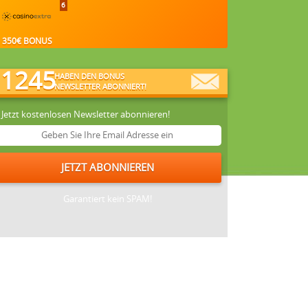
6
350€ BONUS
11245
HABEN DEN BONUS
NEWSLETTER ABONNIERT!
Jetzt kostenlosen Newsletter abonnieren!
Garantiert kein SPAM!