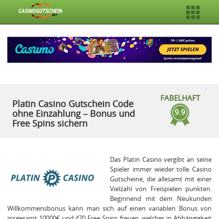
FABELHAFT
Platin Casino Gutschein Code
9.9
ohne Einzahlung – Bonus und
Free Spins sichern
Das Platin Casino vergibt an seine
Spieler immer wieder tolle Casino
Gutscheine, die allesamt mit einer
Vielzahl von Freispielen punkten.
Beginnend mit dem Neukunden
Willkommensbonus kann man sich auf einen variablen Bonus von
insgesamt 10000€ und 470 Free Spins freuen, welcher in Abhängigkeit