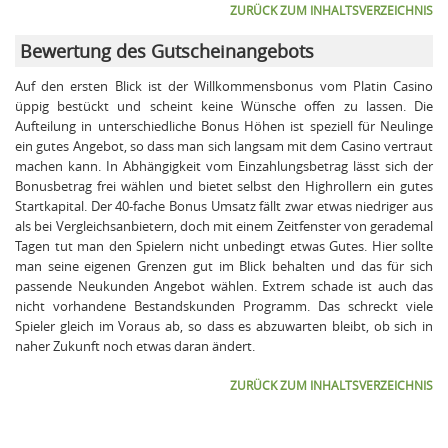
ZURÜCK ZUM INHALTSVERZEICHNIS
Bewertung des Gutscheinangebots
Auf den ersten Blick ist der Willkommensbonus vom Platin Casino
üppig bestückt und scheint keine Wünsche offen zu lassen. Die
Aufteilung in unterschiedliche Bonus Höhen ist speziell für Neulinge
ein gutes Angebot, so dass man sich langsam mit dem Casino vertraut
machen kann. In Abhängigkeit vom Einzahlungsbetrag lässt sich der
Bonusbetrag frei wählen und bietet selbst den Highrollern ein gutes
Startkapital. Der 40-fache Bonus Umsatz fällt zwar etwas niedriger aus
als bei Vergleichsanbietern, doch mit einem Zeitfenster von gerademal
Tagen tut man den Spielern nicht unbedingt etwas Gutes. Hier sollte
man seine eigenen Grenzen gut im Blick behalten und das für sich
passende Neukunden Angebot wählen. Extrem schade ist auch das
nicht vorhandene Bestandskunden Programm. Das schreckt viele
Spieler gleich im Voraus ab, so dass es abzuwarten bleibt, ob sich in
naher Zukunft noch etwas daran ändert.
ZURÜCK ZUM INHALTSVERZEICHNIS