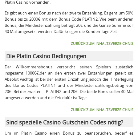
Platin Casino vorhanden.
Es gibt auch einen Bonus nach der zweite Einzahlung. Es geht um 50%
Bonus bis zu 2000€ mit dem Bonus Code PLATIN2. Wie beim anderen
Bonus, die Mindesteinzahlung beträgt 20€ und die Ganze Summe soll
40 Mal umgesetzt werden. Dafür kriegen die Kunden Tage Zeit.
ZURÜCK ZUM INHALTSVERZEICHNIS
Die Platin Casino Bedingungen
Der Willkommensbonus verspricht seinen Spielern zusätzlich
insgesamt 10000€,der an den ersten zwei Einzahlungen geteilt ist.
Absolut wichtig ist bei der ersten Einzahlung jedoch die Hinterlegung
des Bonus Codes PLATIN1 und der Mindesteinzahlungsbetrag von
20€. Bei der zweiten – PLATIN2 und 20€. Die beide Bonis sollen 40 Mal
umgesetzt werden und die Zeit dafür ist Tage.
ZURÜCK ZUM INHALTSVERZEICHNIS
Sind spezielle Casino Gutschein Codes nötig?
Um im Platin Casino einen Bonus zu beanspruchen, bedarf es