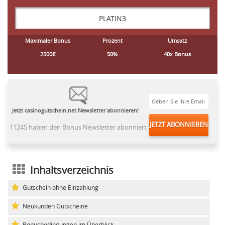
PLATIN3
Maximaler Bonus
Prozent
Umsatz
2500€
50%
40x Bonus
Jetzt casinogutschein.net Newsletter abonnieren!
11245 haben den Bonus Newsletter abonniert
Inhaltsverzeichnis
Gutschein ohne Einzahlung
Neukunden Gutscheine
Bonusbedingungen im Überblick