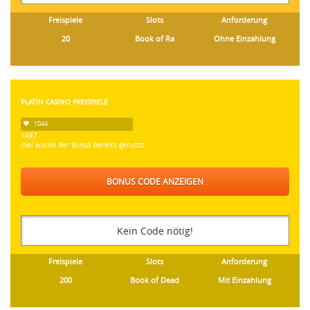
Freispiele
Slots
Anforderung
20
Book of Ra
Ohne Einzahlung
PLATIN CASINO FREISPIELE
1044
1497
mal wurde der Bonus bereits genutzt
BONUS CODE ANZEIGEN
Kein Code nötig!
Freispiele
Slots
Anforderung
200
Book of Dead
Mit Einzahlung