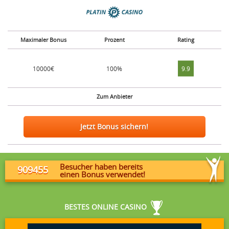
Maximaler Bonus
Prozent
Rating
10000€
100%
9.9
Zum Anbieter
Jetzt Bonus sichern!
Besucher haben bereits
909455
einen Bonus verwendet!
BESTES ONLINE CASINO