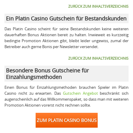
ZURÜCK ZUM INHALTSVERZEICHNIS
Ein Platin Casino Gutschein für Bestandskunden
Das Platin Casino scheint für seine Bestandskunden keine weiteren
dauerhaften Bonus Aktionen bereit zu halten. Inwieweit es kurzzeitig
bedingte Promotion Aktionen gibt, bleibt leider ungewiss, zumal der
Betreiber auch gerne Bonis per Newsletter versendet.
ZURÜCK ZUM INHALTSVERZEICHNIS
Besondere Bonus Gutscheine für
Einzahlungsmethoden
Einen Bonus für Einzahlungsmethoden brauchen Spieler im Platin
Casino nicht zu erwarten. Das
Gutschein Angebot
beschränkt sich
augenscheinlich auf das Willkommenspaket, so dass man mit weiteren
Promotion Aktionen vorerst nicht rechnen sollte.
ZUM PLATIN CASINO BONUS