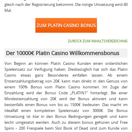
gleich nach der Registrierung bekommt. Die nötige Umsetzung wird 40
Mal.
ZUM PLATIN CASINO BONUS
ZURÜCK ZUM INHALTSVERZEICHNIS
Der 10000€ Platin Casino Willkommensbonus
Von Beginn an können Platin Casino Kunden einen ordentlichen
Spieleinsatz zur Verfügung haben. Diesbezüglich hat sich das Platin
Casino etwas ganz Besonderes einfallen lassen. Ab einem
Ersteinzahlungsbetrag von 20€ kann man direkt in den Genuss von
einem 100% Bonus vom Platin Casino kommen. Im Zuge der
Einzahlung wird der Bonus Code „PLATIN1“ hinterlegt. Bei einer
Mindesteinzahlung von 20€ wird der Bonus aktiviert und kann
bestenfalls einen Bonus von bis zu 1500€ bedeuten. Das macht im
Idealfall einen kompletten Spieleinsatz von 3000€. Die Bonus
Umsetzung ist klar in den Bonus Bedingungen geregelt und kann
leicht umgesetzt werden. Auch zu diesem bonus gehüren und Free
Spins – 200 Freispiele beim Slot Book of Dead sind zum Kunde von