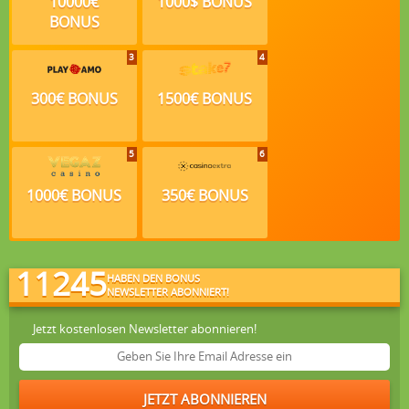
10000€
1000$ BONUS
BONUS
3
4
300€ BONUS
1500€ BONUS
5
6
1000€ BONUS
350€ BONUS
11245
HABEN DEN BONUS
NEWSLETTER ABONNIERT!
Jetzt kostenlosen Newsletter abonnieren!