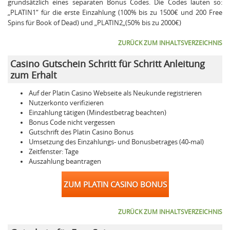
grundsätzlich eines separaten Bonus Codes. Die Codes lauten so:
„PLATIN1“ für die erste Einzahlung (100% bis zu 1500€ und 200 Free
Spins für Book of Dead) und „PLATIN2„(50% bis zu 2000€)
ZURÜCK ZUM INHALTSVERZEICHNIS
Casino Gutschein Schritt für Schritt Anleitung
zum Erhalt
Auf der Platin Casino Webseite als Neukunde registrieren
Nutzerkonto verifizieren
Einzahlung tätigen (Mindestbetrag beachten)
Bonus Code nicht vergessen
Gutschrift des Platin Casino Bonus
Umsetzung des Einzahlungs- und Bonusbetrages (40-mal)
Zeitfenster: Tage
Auszahlung beantragen
ZUM PLATIN CASINO BONUS
ZURÜCK ZUM INHALTSVERZEICHNIS