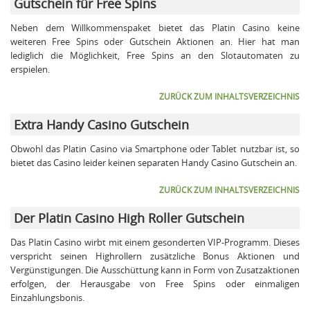
Gutschein für Free Spins
Neben dem Willkommenspaket bietet das Platin Casino keine
weiteren Free Spins oder Gutschein Aktionen an. Hier hat man
lediglich die Möglichkeit, Free Spins an den Slotautomaten zu
erspielen.
ZURÜCK ZUM INHALTSVERZEICHNIS
Extra Handy Casino Gutschein
Obwohl das Platin Casino via Smartphone oder Tablet nutzbar ist, so
bietet das Casino leider keinen separaten Handy Casino Gutschein an.
ZURÜCK ZUM INHALTSVERZEICHNIS
Der Platin Casino High Roller Gutschein
Das Platin Casino wirbt mit einem gesonderten VIP-Programm. Dieses
verspricht seinen Highrollern zusätzliche Bonus Aktionen und
Vergünstigungen. Die Ausschüttung kann in Form von Zusatzaktionen
erfolgen, der Herausgabe von Free Spins oder einmaligen
Einzahlungsbonis.