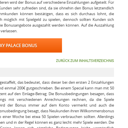
en wird der Bonus auf verschiedene Einzahlungen aufgeteilt. Für
Kunden sehr zufrieden sind, da sie ohnehin den Bonus letztendlich
mkunden können bestätigen, dass es sich durchaus lohnt, die
 möglich mit Spielgeld zu spielen, dennoch sollten Kunden sich
n die Bonusangebote ausgezahlt werden können. Auf die Auszahlung
verlassen.
XY PALACE BONUS
ZURÜCK ZUM INHALTSVERZEICHNIS
gestaffelt, das bedeutet, dass dieser bei den ersten 2 Einzahlungen
d einmal 200€ gutgeschrieben. Bei einem Special kann man mit 50
ozent auf den Einlage-Betrag. Die Bonusbedingungen besagen, dass
ings mit verschiedenen Anrechnungen rechnen, da die Spiele
r wird der Bonus immer auf dem Konto vermerkt und auch die
ere Bonusbedingung besagt, dass Neukunden ihren Willkommensbonus
b einer Woche bei etwa 50 Spielen verbrauchen sollten. Allerdings
 und in der Regel können es ganz leicht mehr Spiele werden. Die