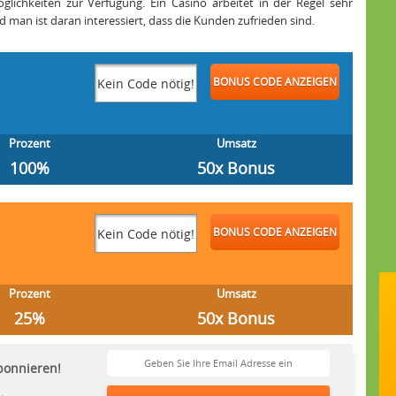
ichkeiten zur Verfügung. Ein Casino arbeitet in der Regel sehr
d man ist daran interessiert, dass die Kunden zufrieden sind.
BONUS CODE ANZEIGEN
Kein Code nötig!
Prozent
Umsatz
100%
50x Bonus
BONUS CODE ANZEIGEN
Kein Code nötig!
Prozent
Umsatz
25%
50x Bonus
abonnieren!