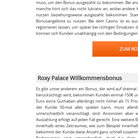
muss, um den Bonus ausgezahlt zu bekommen. Bei ander
manche hört sich das nicht lukrativ an, wobei andere 
nutzen beziehungsweise ausgezahlt bekommen. Stam
Bonusangebote zu nutzen. Bei dem Casino ist es auch
registrieren lassen, um später bei richtigen Einsätze
können sich Kunden unabhängig von den Bedingungen 
ZUM RO
Roxy Palace Willkommensbonus
Es gibt unter anderem ein Bonus, der wird auf dreimal 
berücksichtigt wird, bekommen Kunden einmal 150€ un
Euro extra Guthaben allerdings nicht höher als 15 Pr
der Kunde 50-mal alles spielen kann, muss allerd
unterschiedlich veranschlagt sind. Ansonsten abe
Auszahlung erfolgt auf jeden Fall gerecht. Eine weit
innerhalb eines Zeitraumes, wie zum Beispiel innerhal
bekommt der Kunde diese Anzahl ganz schnell zusammen