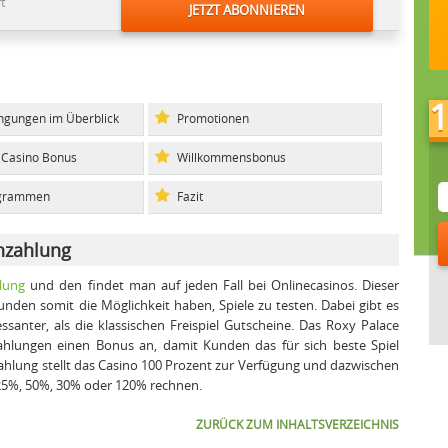
t
ngungen im Überblick
Promotionen
 Casino Bonus
Willkommensbonus
ogrammen
Fazit
nzahlung
lung
und den findet man auf jeden Fall bei Onlinecasinos. Dieser
den somit die Möglichkeit haben, Spiele zu testen. Dabei gibt es
ssanter, als die klassischen Freispiel Gutscheine. Das Roxy Palace
zahlungen einen Bonus an, damit Kunden das für sich beste Spiel
ahlung stellt das Casino 100 Prozent zur Verfügung und dazwischen
5%, 50%, 30% oder 120% rechnen.
ZURÜCK ZUM INHALTSVERZEICHNIS