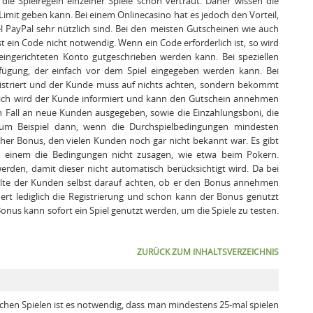
ie Spielregeln einzelner Spiele schon vertraut. Daher wissen die
mit geben kann. Bei einem Onlinecasino hat es jedoch den Vorteil,
PayPal sehr nützlich sind. Bei den meisten Gutscheinen wie auch
ein Code nicht notwendig. Wenn ein Code erforderlich ist, so wird
ingerichteten Konto gutgeschrieben werden kann. Bei speziellen
rfügung, der einfach vor dem Spiel eingegeben werden kann. Bei
istriert und der Kunde muss auf nichts achten, sondern bekommt
lich wird der Kunde informiert und kann den Gutschein annehmen
n Fall an neue Kunden ausgegeben, sowie die Einzahlungsboni, die
um Beispiel dann, wenn die Durchspielbedingungen mindesten
icher Bonus, den vielen Kunden noch gar nicht bekannt war. Es gibt
n einem die Bedingungen nicht zusagen, wie etwa beim Pokern.
erden, damit dieser nicht automatisch berücksichtigt wird. Da bei
llte der Kunden selbst darauf achten, ob er den Bonus annehmen
rt lediglich die Registrierung und schon kann der Bonus genutzt
Bonus kann sofort ein Spiel genutzt werden, um die Spiele zu testen.
ZURÜCK ZUM INHALTSVERZEICHNIS
hen Spielen ist es notwendig, dass man mindestens 25-mal spielen