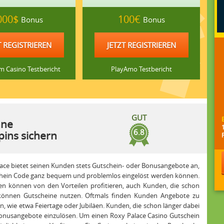
000$
100€
Bonus
Bonus
T REGISTRIEREN
JETZT REGISTRIEREN
m Casino Testbericht
PlayAmo Testbericht
GUT
hne
6.8
pins sichern
ace bietet seinen Kunden stets Gutschein- oder Bonusangebote an,
chein Code ganz bequem und problemlos eingelöst werden können.
n können von den Vorteilen profitieren, auch Kunden, die schon
 können Gutscheine nutzen. Oftmals finden Kunden Angebote zu
, wie etwa Feiertage oder Jubiläen. Kunden, die schon länger dabei
 Bonusangebote einzulösen. Um einen Roxy Palace Casino Gutschein