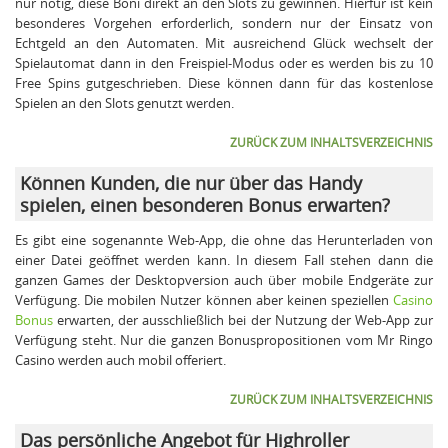
nur nötig, diese Boni direkt an den Slots zu gewinnen. Hierfür ist kein
besonderes Vorgehen erforderlich, sondern nur der Einsatz von
Echtgeld an den Automaten. Mit ausreichend Glück wechselt der
Spielautomat dann in den Freispiel-Modus oder es werden bis zu 10
Free Spins gutgeschrieben. Diese können dann für das kostenlose
Spielen an den Slots genutzt werden.
ZURÜCK ZUM INHALTSVERZEICHNIS
Können Kunden, die nur über das Handy
spielen, einen besonderen Bonus erwarten?
Es gibt eine sogenannte Web-App, die ohne das Herunterladen von
einer Datei geöffnet werden kann. In diesem Fall stehen dann die
ganzen Games der Desktopversion auch über mobile Endgeräte zur
Verfügung. Die mobilen Nutzer können aber keinen speziellen
Casino
Bonus
erwarten, der ausschließlich bei der Nutzung der Web-App zur
Verfügung steht. Nur die ganzen Bonuspropositionen vom Mr Ringo
Casino werden auch mobil offeriert.
ZURÜCK ZUM INHALTSVERZEICHNIS
Das persönliche Angebot für Highroller