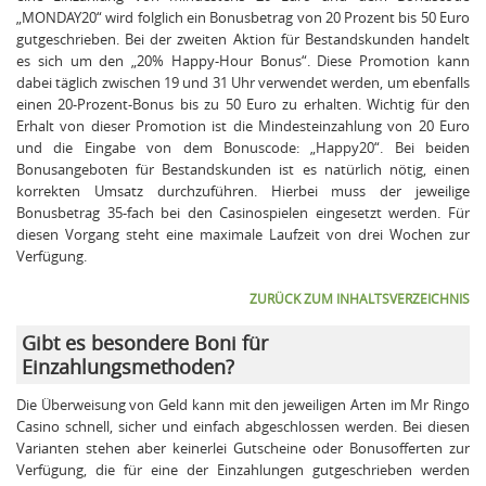
„MONDAY20“ wird folglich ein Bonusbetrag von 20 Prozent bis 50 Euro
gutgeschrieben. Bei der zweiten Aktion für Bestandskunden handelt
es sich um den „20% Happy-Hour Bonus“. Diese Promotion kann
dabei täglich zwischen 19 und 31 Uhr verwendet werden, um ebenfalls
einen 20-Prozent-Bonus bis zu 50 Euro zu erhalten. Wichtig für den
Erhalt von dieser Promotion ist die Mindesteinzahlung von 20 Euro
und die Eingabe von dem Bonuscode: „Happy20“. Bei beiden
Bonusangeboten für Bestandskunden ist es natürlich nötig, einen
korrekten Umsatz durchzuführen. Hierbei muss der jeweilige
Bonusbetrag 35-fach bei den Casinospielen eingesetzt werden. Für
diesen Vorgang steht eine maximale Laufzeit von drei Wochen zur
Verfügung.
ZURÜCK ZUM INHALTSVERZEICHNIS
Gibt es besondere Boni für
Einzahlungsmethoden?
Die Überweisung von Geld kann mit den jeweiligen Arten im Mr Ringo
Casino schnell, sicher und einfach abgeschlossen werden. Bei diesen
Varianten stehen aber keinerlei Gutscheine oder Bonusofferten zur
Verfügung, die für eine der Einzahlungen gutgeschrieben werden