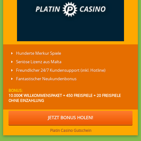
Hunderte Merkur Spiele
Seriöse Lizenz aus Malta
Freundlicher 24/7 Kundensupport (inkl. Hotline)
Fantastischer Neukundenbonus
BONUS:
10.000€ WILLKOMMENSPAKET + 450 FREISPIELE + 20 FREISPIELE
OHNE EINZAHLUNG
JETZT BONUS HOLEN!
Platin Casino Gutschein