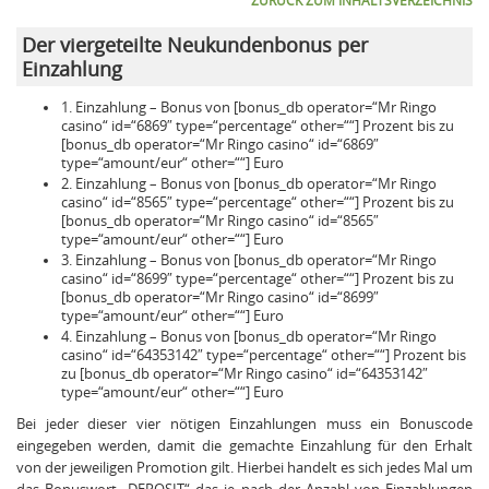
ZURÜCK ZUM INHALTSVERZEICHNIS
Der viergeteilte Neukundenbonus per
Einzahlung
1. Einzahlung – Bonus von [bonus_db operator=“Mr Ringo
casino“ id=“6869″ type=“percentage“ other=““] Prozent bis zu
[bonus_db operator=“Mr Ringo casino“ id=“6869″
type=“amount/eur“ other=““] Euro
2. Einzahlung – Bonus von [bonus_db operator=“Mr Ringo
casino“ id=“8565″ type=“percentage“ other=““] Prozent bis zu
[bonus_db operator=“Mr Ringo casino“ id=“8565″
type=“amount/eur“ other=““] Euro
3. Einzahlung – Bonus von [bonus_db operator=“Mr Ringo
casino“ id=“8699″ type=“percentage“ other=““] Prozent bis zu
[bonus_db operator=“Mr Ringo casino“ id=“8699″
type=“amount/eur“ other=““] Euro
4. Einzahlung – Bonus von [bonus_db operator=“Mr Ringo
casino“ id=“64353142″ type=“percentage“ other=““] Prozent bis
zu [bonus_db operator=“Mr Ringo casino“ id=“64353142″
type=“amount/eur“ other=““] Euro
Bei jeder dieser vier nötigen Einzahlungen muss ein Bonuscode
eingegeben werden, damit die gemachte Einzahlung für den Erhalt
von der jeweiligen Promotion gilt. Hierbei handelt es sich jedes Mal um