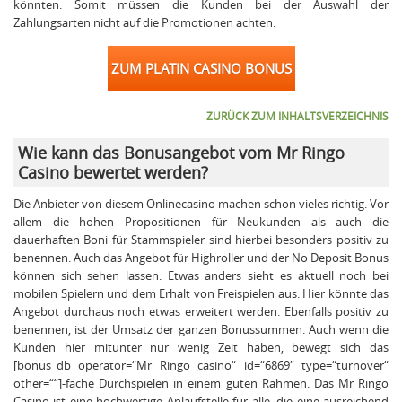
könnten. Somit müssen die Kunden bei der Auswahl der
Zahlungsarten nicht auf die Promotionen achten.
ZUM PLATIN CASINO BONUS
ZURÜCK ZUM INHALTSVERZEICHNIS
Wie kann das Bonusangebot vom Mr Ringo
Casino bewertet werden?
Die Anbieter von diesem Onlinecasino machen schon vieles richtig. Vor
allem die hohen Propositionen für Neukunden als auch die
dauerhaften Boni für Stammspieler sind hierbei besonders positiv zu
benennen. Auch das Angebot für Highroller und der No Deposit Bonus
können sich sehen lassen. Etwas anders sieht es aktuell noch bei
mobilen Spielern und dem Erhalt von Freispielen aus. Hier könnte das
Angebot durchaus noch etwas erweitert werden. Ebenfalls positiv zu
benennen, ist der Umsatz der ganzen Bonussummen. Auch wenn die
Kunden hier mitunter nur wenig Zeit haben, bewegt sich das
[bonus_db operator=“Mr Ringo casino“ id=“6869″ type=“turnover“
other=““]-fache Durchspielen in einem guten Rahmen. Das Mr Ringo
Casino ist eine hochwertige Anlaufstelle für alle, die eine ausreichend