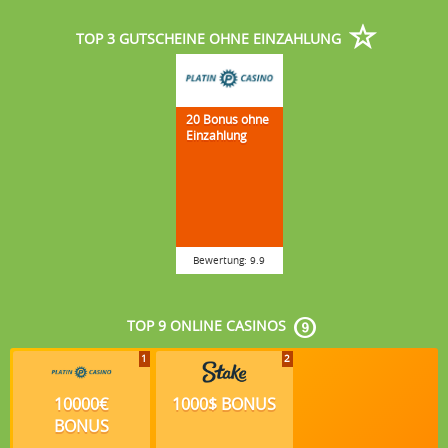
TOP 3 GUTSCHEINE OHNE EINZAHLUNG
20 Bonus ohne
Einzahlung
Bewertung: 9.9
TOP 9 ONLINE CASINOS
1
2
10000€
1000$ BONUS
BONUS