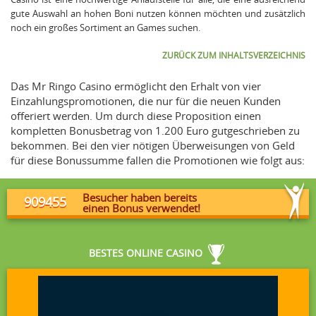
gute Auswahl an hohen Boni nutzen können möchten und zusätzlich
noch ein großes Sortiment an Games suchen.
ZURÜCK ZUM INHALTSVERZEICHNIS
Das Mr Ringo Casino ermöglicht den Erhalt von vier
Einzahlungspromotionen, die nur für die neuen Kunden
offeriert werden. Um durch diese Proposition einen
kompletten Bonusbetrag von 1.200 Euro gutgeschrieben zu
bekommen. Bei den vier nötigen Überweisungen von Geld
für diese Bonussumme fallen die Promotionen wie folgt aus:
Besucher haben bereits
909455
einen Bonus verwendet!
BESTES ONLINE CASINO