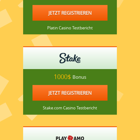
JETZT REGISTRIEREN
Platin Casino Testbericht
1000$
Bonus
JETZT REGISTRIEREN
Stake.com Casino Testbericht