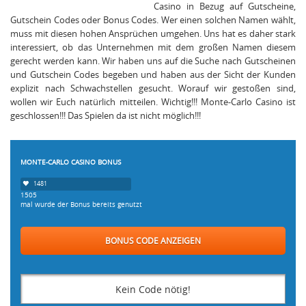
Casino in Bezug auf Gutscheine,
Gutschein Codes oder Bonus Codes. Wer einen solchen Namen wählt,
muss mit diesen hohen Ansprüchen umgehen. Uns hat es daher stark
interessiert, ob das Unternehmen mit dem großen Namen diesem
gerecht werden kann. Wir haben uns auf die Suche nach Gutscheinen
und Gutschein Codes begeben und haben aus der Sicht der Kunden
explizit nach Schwachstellen gesucht. Worauf wir gestoßen sind,
wollen wir Euch natürlich mitteilen. Wichtig!!! Monte-Carlo Casino ist
geschlossen!!! Das Spielen da ist nicht möglich!!!
MONTE-CARLO CASINO BONUS
1481
1505
mal wurde der Bonus bereits genutzt
BONUS CODE ANZEIGEN
Kein Code nötig!