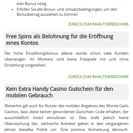
kein Bonus nötig
Erfüllen Sie alle Bonus- und Umsatzbedingungen, um den
Bonusbetrag auszahlen zu können
ZURÜCK ZUM INHALTSVERZEICHNIS
Free Spins als Belohnung für die Eröffnung
eines Kontos
Der hohe Einzahlungsbonus alleine würde schon viele Kunden
überzeugen. Im Moment sind keine Freispiele mit und ohne
Einzahlung vorgesehen.
ZURÜCK ZUM INHALTSVERZEICHNIS
Kein Extra Handy Casino Gutschein für den
mobilen Gebrauch
Weiterhin gilt auch für Nutzer des mobilen Angebots des Monte-Carlo
Casinos, dass diese keinen gesonderten Gutschein Code erhalten, der
ausschließlich mobil einzulösen ist. Dies stellt jedoch keine
Überraschung dar, zahlreiche Anbieter geben in den vergangenen
Jahren dieselbe Politik vor. Eine positive Anmerkung dennoch.