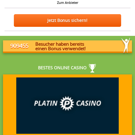
Zum Anbieter
Jetzt Bonus sichern!
Besucher haben bereits
909455
einen Bonus verwendet!
BESTES ONLINE CASINO