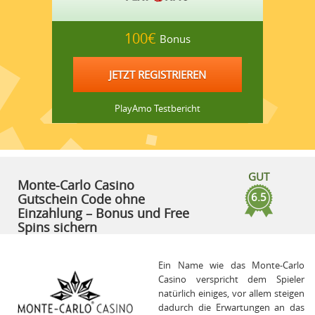
100€
Bonus
JETZT REGISTRIEREN
PlayAmo Testbericht
GUT
Monte-Carlo Casino
6.5
Gutschein Code ohne
Einzahlung – Bonus und Free
Spins sichern
Ein Name wie das Monte-Carlo
Casino verspricht dem Spieler
natürlich einiges, vor allem steigen
dadurch die Erwartungen an das