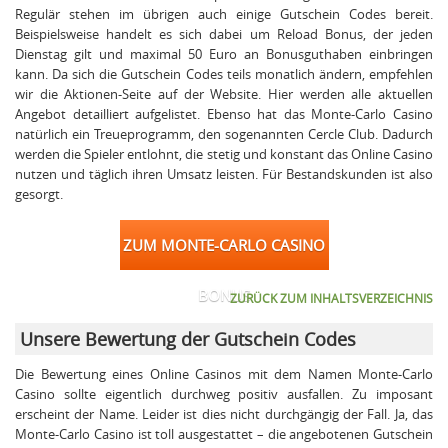
Regulär stehen im übrigen auch einige Gutschein Codes bereit.
Beispielsweise handelt es sich dabei um Reload Bonus, der jeden
Dienstag gilt und maximal 50 Euro an Bonusguthaben einbringen
kann. Da sich die Gutschein Codes teils monatlich ändern, empfehlen
wir die Aktionen-Seite auf der Website. Hier werden alle aktuellen
Angebot detailliert aufgelistet. Ebenso hat das Monte-Carlo Casino
natürlich ein Treueprogramm, den sogenannten Cercle Club. Dadurch
werden die Spieler entlohnt, die stetig und konstant das Online Casino
nutzen und täglich ihren Umsatz leisten. Für Bestandskunden ist also
gesorgt.
ZUM MONTE-CARLO CASINO
BONUS
ZURÜCK ZUM INHALTSVERZEICHNIS
Unsere Bewertung der Gutschein Codes
Die Bewertung eines Online Casinos mit dem Namen Monte-Carlo
Casino sollte eigentlich durchweg positiv ausfallen. Zu imposant
erscheint der Name. Leider ist dies nicht durchgängig der Fall. Ja, das
Monte-Carlo Casino ist toll ausgestattet – die angebotenen Gutschein