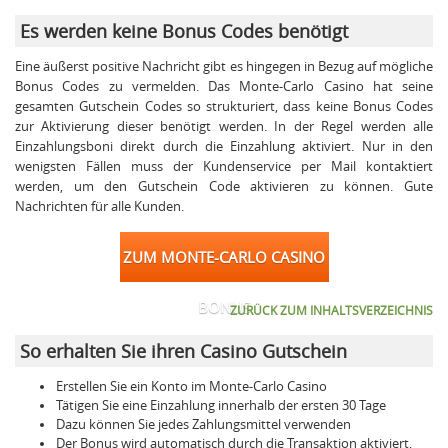
Es werden keine Bonus Codes benötigt
Eine äußerst positive Nachricht gibt es hingegen in Bezug auf mögliche
Bonus Codes zu vermelden. Das Monte-Carlo Casino hat seine
gesamten Gutschein Codes so strukturiert, dass keine Bonus Codes
zur Aktivierung dieser benötigt werden. In der Regel werden alle
Einzahlungsboni direkt durch die Einzahlung aktiviert. Nur in den
wenigsten Fällen muss der Kundenservice per Mail kontaktiert
werden, um den Gutschein Code aktivieren zu können. Gute
Nachrichten für alle Kunden.
ZUM MONTE-CARLO CASINO
BONUS
ZURÜCK ZUM INHALTSVERZEICHNIS
So erhalten Sie ihren Casino Gutschein
Erstellen Sie ein Konto im Monte-Carlo Casino
Tätigen Sie eine Einzahlung innerhalb der ersten 30 Tage
Dazu können Sie jedes Zahlungsmittel verwenden
Der Bonus wird automatisch durch die Transaktion aktiviert,