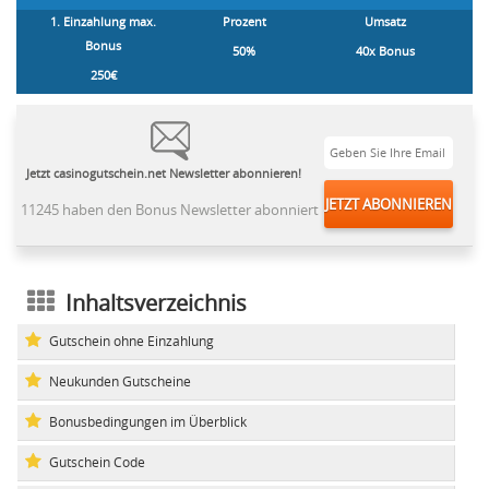
1. Einzahlung max.
Prozent
Umsatz
Bonus
50%
40x Bonus
250€
Jetzt casinogutschein.net Newsletter abonnieren!
11245 haben den Bonus Newsletter abonniert
Inhaltsverzeichnis
Gutschein ohne Einzahlung
Neukunden Gutscheine
Bonusbedingungen im Überblick
Gutschein Code