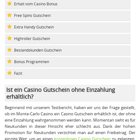
Erhalt vom Casino Bonus
Free Spins Gutschein
Extra Handy Gutschein
Highroller Gutschein
Bestandskunden Gutschein
Bonus Programmen
Fazit
Ist ein Casino Gutschein ohne Einzahlung
erhältlich?
Beginnend mit unserem Testbericht, haben wir uns der Frage gestellt,
ob im Monte-Carlo Casino ein Casino Gutschein erhältlich ist, der ohne
eine Einzahlung wahrgenommen werden kann. Momentan sieht es für
Neukunden in dieser Hinsicht eher schlecht aus. Dank der hohen
Promotion für Neukunden verzichtet man auf einen Freibetrag. Der
einzige Weg, um an einen
kostenlosen Casino Gutschein
zu gelangen,