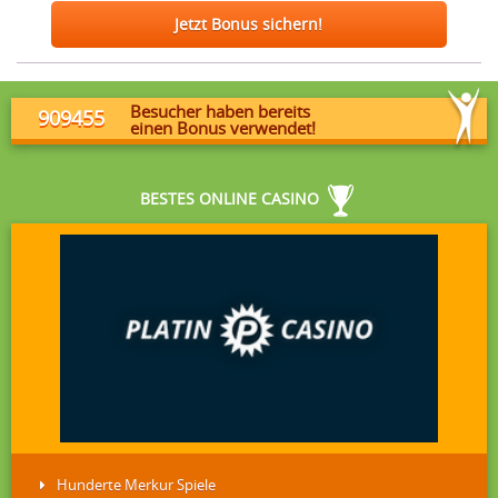
Jetzt Bonus sichern!
Besucher haben bereits
909455
einen Bonus verwendet!
BESTES ONLINE CASINO
Hunderte Merkur Spiele