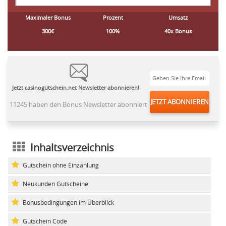
Maximaler Bonus
Prozent
Umsatz
300€
100%
40x Bonus
Jetzt casinogutschein.net Newsletter abonnieren!
11245 haben den Bonus Newsletter abonniert
Inhaltsverzeichnis
Gutschein ohne Einzahlung
Neukunden Gutscheine
Bonusbedingungen im Überblick
Gutschein Code