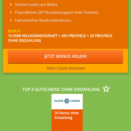
Seriöse Lizenz aus Malta
Freundlicher 24/7 Kundensupport (inkl. Hotline)
Fantastischer Neukundenbonus
BONUS:
10.000€ WILLKOMMENSPAKET + 450 FREISPIELE + 20 FREISPIELE
OHNE EINZAHLUNG
JETZT BONUS HOLEN!
Platin Casino Gutschein
TOP 3 GUTSCHEINE OHNE EINZAHLUNG
20 Bonus ohne
Einzahlung