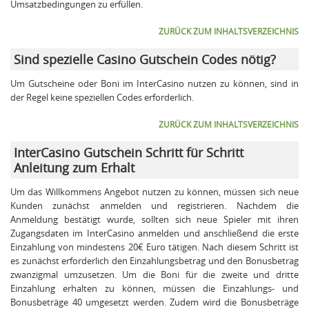
Umsatzbedingungen zu erfüllen.
ZURÜCK ZUM INHALTSVERZEICHNIS
Sind spezielle Casino Gutschein Codes nötig?
Um Gutscheine oder Boni im InterCasino nutzen zu können, sind in
der Regel keine speziellen Codes erforderlich.
ZURÜCK ZUM INHALTSVERZEICHNIS
InterCasino Gutschein Schritt für Schritt
Anleitung zum Erhalt
Um das Willkommens Angebot nutzen zu können, müssen sich neue
Kunden zunächst anmelden und registrieren. Nachdem die
Anmeldung bestätigt wurde, sollten sich neue Spieler mit ihren
Zugangsdaten im InterCasino anmelden und anschließend die erste
Einzahlung von mindestens 20€ Euro tätigen. Nach diesem Schritt ist
es zunächst erforderlich den Einzahlungsbetrag und den Bonusbetrag
zwanzigmal umzusetzen. Um die Boni für die zweite und dritte
Einzahlung erhalten zu können, müssen die Einzahlungs- und
Bonusbeträge 40 umgesetzt werden. Zudem wird die Bonusbeträge