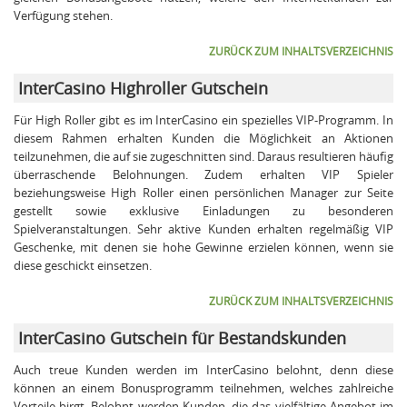
Verfügung stehen.
ZURÜCK ZUM INHALTSVERZEICHNIS
InterCasino Highroller Gutschein
Für High Roller gibt es im InterCasino ein spezielles VIP-Programm. In
diesem Rahmen erhalten Kunden die Möglichkeit an Aktionen
teilzunehmen, die auf sie zugeschnitten sind. Daraus resultieren häufig
überraschende Belohnungen. Zudem erhalten VIP Spieler
beziehungsweise High Roller einen persönlichen Manager zur Seite
gestellt sowie exklusive Einladungen zu besonderen
Spielveranstaltungen. Sehr aktive Kunden erhalten regelmäßig VIP
Geschenke, mit denen sie hohe Gewinne erzielen können, wenn sie
diese geschickt einsetzen.
ZURÜCK ZUM INHALTSVERZEICHNIS
InterCasino Gutschein für Bestandskunden
Auch treue Kunden werden im InterCasino belohnt, denn diese
können an einem Bonusprogramm teilnehmen, welches zahlreiche
Vorteile birgt. Belohnt werden Kunden, die das vielfältige Angebot im