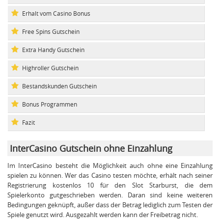
Erhalt vom Casino Bonus
Free Spins Gutschein
Extra Handy Gutschein
Highroller Gutschein
Bestandskunden Gutschein
Bonus Programmen
Fazit
InterCasino Gutschein ohne Einzahlung
Im InterCasino besteht die Möglichkeit auch ohne eine Einzahlung
spielen zu können. Wer das Casino testen möchte, erhält nach seiner
Registrierung kostenlos 10 für den Slot Starburst, die dem
Spielerkonto gutgeschrieben werden. Daran sind keine weiteren
Bedingungen geknüpft, außer dass der Betrag lediglich zum Testen der
Spiele genutzt wird. Ausgezahlt werden kann der Freibetrag nicht.