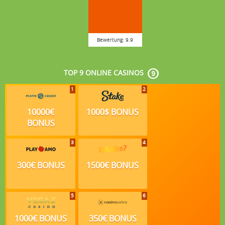
Bewertung: 9.9
TOP 9 ONLINE CASINOS
1
2
10000€
1000$ BONUS
BONUS
3
4
300€ BONUS
1500€ BONUS
5
6
1000€ BONUS
350€ BONUS