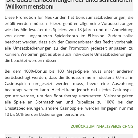
Willkommensboni
Diese Promotion für Neukunden hat Bonusumsatzbedienungen, die
erfüllt werden müssen. Hierzu gehören allgemeine Voraussetzungen
wie das Mindestalter des Spielers von 18 Jahren und die Anmeldung
von einem ungenutzten Spielerkonto im EUcasino. Zudem sollte
beachtet werden, dass sich der Casinoanbieter das Recht vorbehält,
alle Umsatzbedienungen zu der Promotion jederzeit anpassen zu
können. Weiterhin gibt es aber auch individuelle Umsatzbedienungen,
die beachtet werden müssen.
Bei dem 100%-Bonus bis 100 Mega-Spiele muss unter anderem
berücksichtigt werden, dass die Bonussumme mindestens 60-mal in
Casinospielen umgesetzt werden muss, bevor eine Auszahlung
beantragt werden kann. Hierbei kann jedoch nicht jedes Casinospiel
genutzt werden, um den Bonusbetrag umzusetzen. Vielmehr gelten
alle Spiele an Slotmaschinen und Rubellose zu 100% bei den
Umsatzbedienungen, andere Casinospiele, werden hingegen nur mit
10 bis 50% bei den Bedienungen berechnen.
ZURÜCK ZUM INHALTSVERZEICHNIS