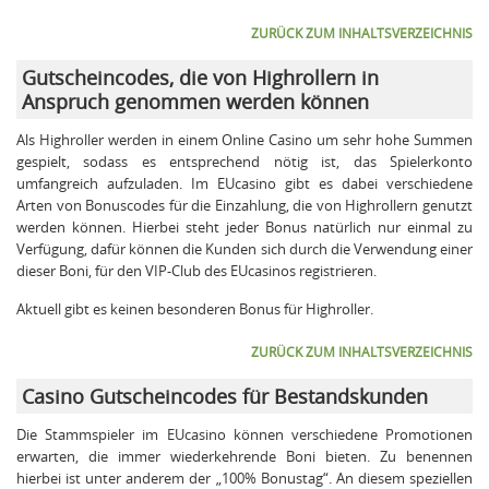
ZURÜCK ZUM INHALTSVERZEICHNIS
Gutscheincodes, die von Highrollern in
Anspruch genommen werden können
Als Highroller werden in einem Online Casino um sehr hohe Summen
gespielt, sodass es entsprechend nötig ist, das Spielerkonto
umfangreich aufzuladen. Im EUcasino gibt es dabei verschiedene
Arten von Bonuscodes für die Einzahlung, die von Highrollern genutzt
werden können. Hierbei steht jeder Bonus natürlich nur einmal zu
Verfügung, dafür können die Kunden sich durch die Verwendung einer
dieser Boni, für den VIP-Club des EUcasinos registrieren.
Aktuell gibt es keinen besonderen Bonus für Highroller.
ZURÜCK ZUM INHALTSVERZEICHNIS
Casino Gutscheincodes für Bestandskunden
Die Stammspieler im EUcasino können verschiedene Promotionen
erwarten, die immer wiederkehrende Boni bieten. Zu benennen
hierbei ist unter anderem der „100% Bonustag“. An diesem speziellen