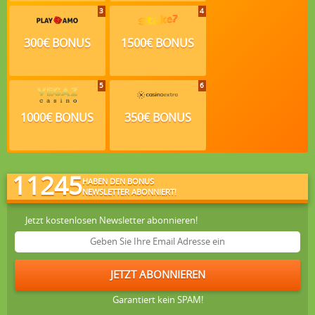
3
4
300€ BONUS
1500€ BONUS
5
6
1000€ BONUS
350€ BONUS
11245
HABEN DEN BONUS
NEWSLETTER ABONNIERT!
Jetzt kostenlosen Newsletter abonnieren!
Garantiert kein SPAM!