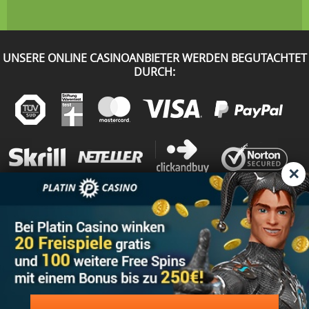
UNSERE ONLINE CASINOANBIETER WERDEN BEGUTACHTET
DURCH:
×
18+. GLÜCKSSPIEL KANN SÜCHTIG MACHEN - HILFE FINDEN SIE AUF
WWW.BZGA.DE
Impressum
|
Datenschutz