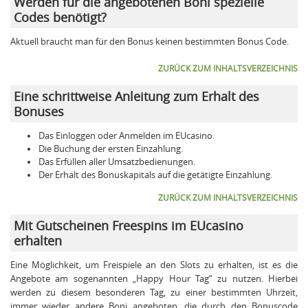
Werden für die angebotenen Boni spezielle
Codes benötigt?
Aktuell braucht man für den Bonus keinen bestimmten Bonus Code.
ZURÜCK ZUM INHALTSVERZEICHNIS
Eine schrittweise Anleitung zum Erhalt des
Bonuses
Das Einloggen oder Anmelden im EUcasino.
Die Buchung der ersten Einzahlung.
Das Erfüllen aller Umsatzbedienungen.
Der Erhalt des Bonuskapitals auf die getätigte Einzahlung.
ZURÜCK ZUM INHALTSVERZEICHNIS
Mit Gutscheinen Freespins im EUcasino
erhalten
Eine Möglichkeit, um Freispiele an den Slots zu erhalten, ist es die
Angebote am sogenannten „Happy Hour Tag“ zu nutzen. Hierbei
werden zu diesem besonderen Tag, zu einer bestimmten Uhrzeit,
immer wieder andere Boni angeboten, die durch den Bonuscode