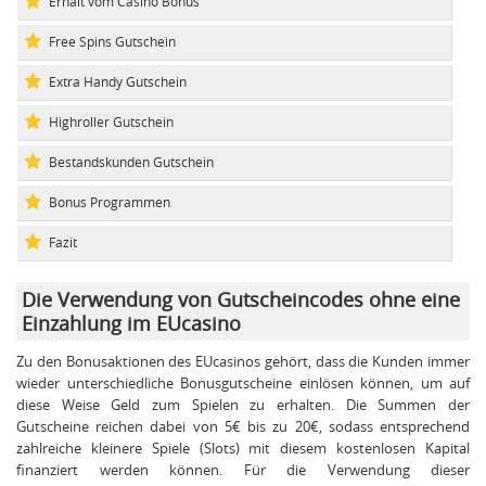
Erhalt vom Casino Bonus
Free Spins Gutschein
Extra Handy Gutschein
Highroller Gutschein
Bestandskunden Gutschein
Bonus Programmen
Fazit
Die Verwendung von Gutscheincodes ohne eine
Einzahlung im EUcasino
Zu den Bonusaktionen des EUcasinos gehört, dass die Kunden immer
wieder unterschiedliche Bonusgutscheine einlösen können, um auf
diese Weise Geld zum Spielen zu erhalten. Die Summen der
Gutscheine reichen dabei von 5€ bis zu 20€, sodass entsprechend
zahlreiche kleinere Spiele (Slots) mit diesem kostenlosen Kapital
finanziert werden können. Für die Verwendung dieser