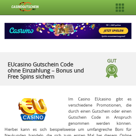
GUT
EUcasino Gutschein Code
6.5
ohne Einzahlung – Bonus und
Free Spins sichern
Im Casino EUcasino gibt es
verschiedene Promotionen, die
durch einen Gutschein oder einen
Gutschein Code in Anspruch
genommen werden können.
Hierbei kann es sich beispielsweise um umfangreiche Boni für
Neukunden handeln, die sich zum ersten Mal bei diesem Online