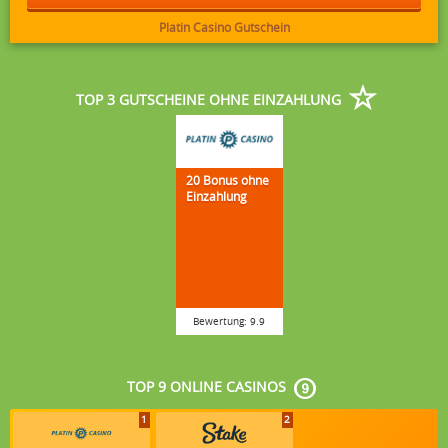
Platin Casino Gutschein
TOP 3 GUTSCHEINE OHNE EINZAHLUNG
20 Bonus ohne
Einzahlung
Bewertung: 9.9
TOP 9 ONLINE CASINOS
1
2