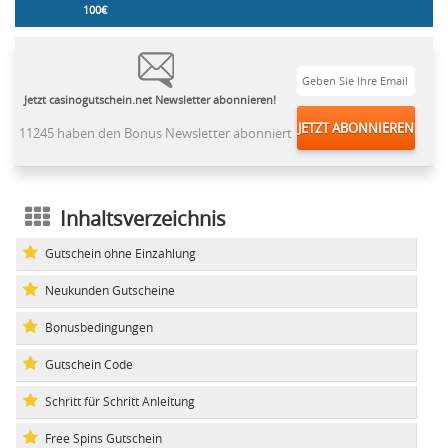
100€
Jetzt casinogutschein.net Newsletter abonnieren!
11245 haben den Bonus Newsletter abonniert
Inhaltsverzeichnis
Gutschein ohne Einzahlung
Neukunden Gutscheine
Bonusbedingungen
Gutschein Code
Schritt für Schritt Anleitung
Free Spins Gutschein