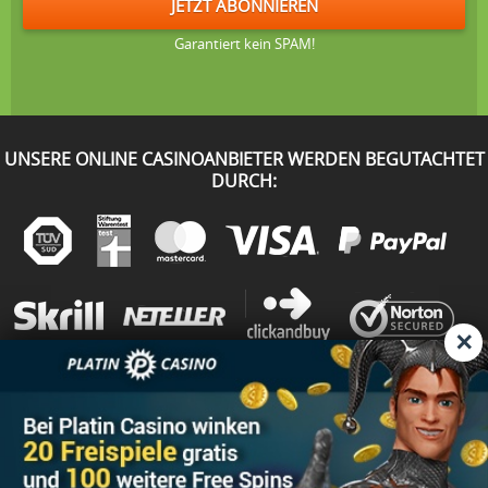
Garantiert kein SPAM!
UNSERE ONLINE CASINOANBIETER WERDEN BEGUTACHTET
DURCH:
×
18+. GLÜCKSSPIEL KANN SÜCHTIG MACHEN - HILFE FINDEN SIE AUF
WWW.BZGA.DE