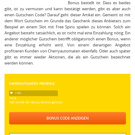
Bonus bestellt ist. Dass es beides
gibt, ist zu vermuten und kann bestätigt werden, gibt es aber auch
einen Gutschein Code? Darauf geht dieser Artikel ein. Gemeint ist mit
dem Wort Gutschein im Grunde das Geschenk dieses Anbieters zum
Beispiel an einem Slot mit Free Spins spielen zu können. Solch ein
Angebot besteht tatsächlich, es ist nicht mal eine Einzahlung nötig. Ein
anderer möglicher Gutschein betrifft obligatorisch einen Bonus, wenn
eine Einzahlung erhöht wird. Von einem derartigen Angebot
profitieren Kunden von Cherryautomaten ebenfalls. Oder auch später
gibt es immer wieder Aktionen, die als ein Gutschein bezeichnet
werden können.
CHERRYAUTOMATEN FREISPIELE
1155
1419
mal wurde der Bonus bereits genutzt
BONUS CODE ANZEIGEN