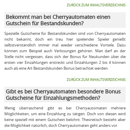
ZURÜCK ZUM INHALTSVERZEICHNIS
Bekommt man bei Cherryautomaten einen
Gutschein für Bestandskunden?
Spezielle Gutscheine für Bestandskunden sind von Cherryautomaten
nicht bekannt, doch ein treu hier spielender Spieler genießt
selbstverständlich immer mal wieder verschiedene Vorteile. Dazu
können zum Beispiel auch Verlosungen gehören. Man darf an der
Stelle nicht vergessen, dass sich der Bonus für Neukunden über die
ersten vier Einzahlungen erstreckt und Einzahlungen 2 bis 4 können
auch als eine Art Bestandskunden Bonus betrachtet werden.
ZURÜCK ZUM INHALTSVERZEICHNIS
Gibt es bei Cherryautomaten besondere Bonus
Gutscheine für Einzahlungsmethoden?
Wenig überraschend gibt es bei Cherryautomaten mehrere
Möglichkeiten, um eine Einzahlung zu tätigen. Doch von diesen wird
keine speziell mit einem Gutschein belohnt. Theoretisch besteht aber
die Möglichkeit natürlich, doch Cherryautomaten geht anders vor.