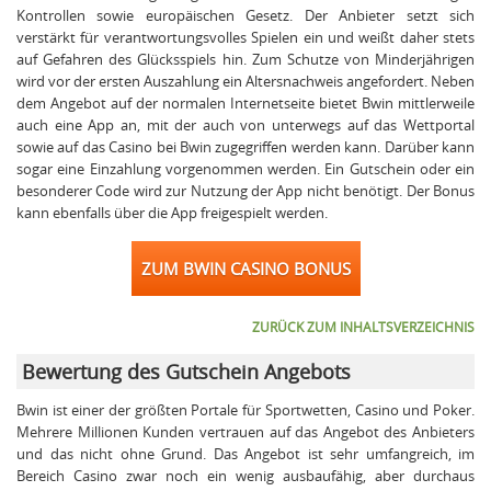
Kontrollen sowie europäischen Gesetz. Der Anbieter setzt sich
verstärkt für verantwortungsvolles Spielen ein und weißt daher stets
auf Gefahren des Glücksspiels hin. Zum Schutze von Minderjährigen
wird vor der ersten Auszahlung ein Altersnachweis angefordert. Neben
dem Angebot auf der normalen Internetseite bietet Bwin mittlerweile
auch eine App an, mit der auch von unterwegs auf das Wettportal
sowie auf das Casino bei Bwin zugegriffen werden kann. Darüber kann
sogar eine Einzahlung vorgenommen werden. Ein Gutschein oder ein
besonderer Code wird zur Nutzung der App nicht benötigt. Der Bonus
kann ebenfalls über die App freigespielt werden.
ZUM BWIN CASINO BONUS
ZURÜCK ZUM INHALTSVERZEICHNIS
Bewertung des Gutschein Angebots
Bwin ist einer der größten Portale für Sportwetten, Casino und Poker.
Mehrere Millionen Kunden vertrauen auf das Angebot des Anbieters
und das nicht ohne Grund. Das Angebot ist sehr umfangreich, im
Bereich Casino zwar noch ein wenig ausbaufähig, aber durchaus