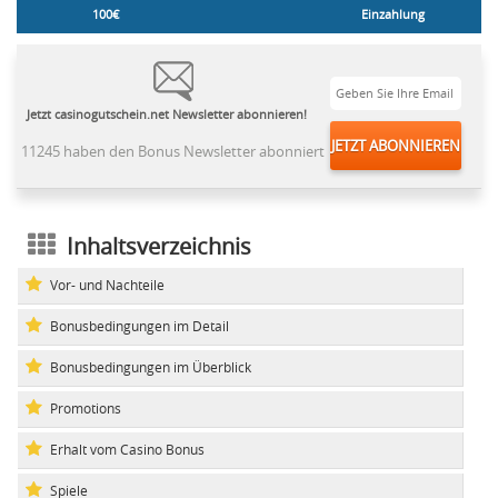
100€
Einzahlung
Jetzt casinogutschein.net Newsletter abonnieren!
11245 haben den Bonus Newsletter abonniert
Inhaltsverzeichnis
Vor- und Nachteile
Bonusbedingungen im Detail
Bonusbedingungen im Überblick
Promotions
Erhalt vom Casino Bonus
Spiele