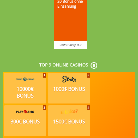
20 Bonus ohne
Einzahlung
Bewertung: 9.9
TOP 9 ONLINE CASINOS
1
2
10000€
1000$ BONUS
BONUS
3
4
300€ BONUS
1500€ BONUS