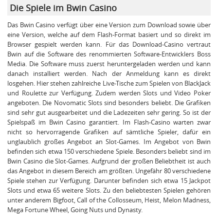
Die Spiele im Bwin Casino
Das Bwin Casino verfügt über eine Version zum Download sowie über
eine Version, welche auf dem Flash-Format basiert und so direkt im
Browser gespielt werden kann. Für das Download-Casino vertraut
Bwin auf die Software des renommierten Software-Entwicklers Boss
Media. Die Software muss zuerst heruntergeladen werden und kann
danach installiert werden. Nach der Anmeldung kann es direkt
losgehen. Hier stehen zahlreiche Live-Tische zum Spielen von BlackJack
und Roulette zur Verfügung. Zudem werden Slots und Video Poker
angeboten. Die Novomatic Slots sind besonders beliebt. Die Grafiken
sind sehr gut ausgearbeitet und die Ladezeiten sehr gering. So ist der
Spielspaß im Bwin Casino garantiert. Im Flash-Casino warten zwar
nicht so hervorragende Grafiken auf sämtliche Spieler, dafür ein
unglaublich großes Angebot an Slot-Games. Im Angebot von Bwin
befinden sich etwa 150 verschiedene Spiele. Besonders beliebt sind im
Bwin Casino die Slot-Games. Aufgrund der großen Beliebtheit ist auch
das Angebot in diesem Bereich am größten. Ungefähr 80 verschiedene
Spiele stehen zur Verfügung. Darunter befinden sich etwa 15 Jackpot
Slots und etwa 65 weitere Slots. Zu den beliebtesten Spielen gehören
unter anderem Bigfoot, Call of the Collosseum, Heist, Melon Madness,
Mega Fortune Wheel, Going Nuts und Dynasty.