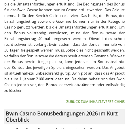
bis die Umsatzanforderungen erfüllt sind. Die Bedingungen des Bonus
für das Bwin Casino können nur im Casino erfüllt werden. Das Geld ist
demnach für den Bereich Casino reserviert. Das heißt, der Bonus, der
Einzahlungsbetrag sowie die Gewinne können nur in der Kategorie
Casino genutzt werden, bis die Umsatzanforderungen erfüllt sind. Um
den Bonus vollständig einzulösen, muss der Bonus- sowie der
Einzahlungsbetrag 40-mal umgesetzt werden. Obwohl dies schon
recht schwer ist, verlangt Bwin zudem, dass der Bonus innerhalb von
30 Tagen freigespielt werden muss. Sollte dies nicht geschafft werden,
verfallen der Bonus sowie die daraus resultierenden Gewinne. Wie weit
der Bonus bereits freigespielt ist, kann jederzeit im Bonusabschnitt
des Kontos des jeweiligen Spielers eingesehen werden. Das Angebot
ist aktuell nahezu unbeschränkt gültig. Bwin gibt an, dass das Angebot
bis zum 1. Januar 2100 einzulösen ist. Bis dahin behält sich das Bwin
Casino jedoch vor, den Bonus jederzeit abzuändern oder vollständig
zu löschen.
ZURÜCK ZUM INHALTSVERZEICHNIS
Bwin Casino Bonusbedingungen 2026 im Kurz-
Überblick