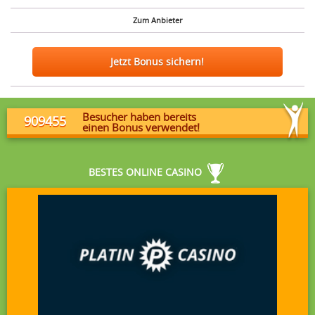
Zum Anbieter
Jetzt Bonus sichern!
Besucher haben bereits
909455
einen Bonus verwendet!
BESTES ONLINE CASINO