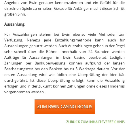
Angebot von Bwin genauer kennenzulernen und ein Gefühl für die
einzelnen Spiele zu erhalten. Gerade für Anfänger macht dieser Schritt
großen Sinn.
Auszahlung:
Für Auszahlungen stehen bei Bwin ebenso viele Methoden zur
Verfügung. Nahezu jede Einzahlungsmethode kann auch für
Auszahlungen genutzt werden. Auch Auszahlungen gehen in der Regel
sehr schnell über die Bühne. Innerhalb von 24 Stunden werden
Aufträge für Auszahlungen im Bwin Casino bearbeitet. Lediglich
Zahlungen per Banküberweisung können aufgrund der langen
Bearbeitungszeit bei den Banken bis zu 5 Werktage dauern. Vor der
ersten Auszahlung wird wie üblich eine Überprüfung der Identität
durchgeführt. Ist diese Überprüfung erfolgt, kann die Auszahlung
erfolgen und in der Zukunft können Zahlungen ohne dieses Hindernis
vorgenommen werden.
ZUM BWIN CASINO BONUS
ZURÜCK ZUM INHALTSVERZEICHNIS