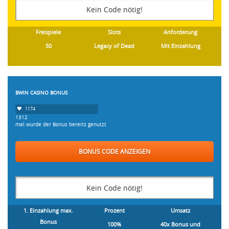
Kein Code nötig!
Freispiele
Slots
Anforderung
50
Legacy of Dead
Mit Einzahlung
BWIN CASINO BONUS
1174
1312
mal wurde der Bonus bereits genutzt
BONUS CODE ANZEIGEN
Kein Code nötig!
1. Einzahlung max.
Prozent
Umsatz
Bonus
100%
40x Bonus und