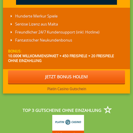
Hunderte Merkur Spiele
Seriöse Lizenz aus Malta
Freundlicher 24/7 Kundensupport (inkl. Hotline)
Fantastischer Neukundenbonus
BONUS:
10.000€ WILLKOMMENSPAKET + 450 FREISPIELE + 20 FREISPIELE
OHNE EINZAHLUNG
JETZT BONUS HOLEN!
Platin Casino Gutschein
TOP 3 GUTSCHEINE OHNE EINZAHLUNG